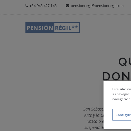
+34 943 427 143
pensionregil@pensionregil.com
Q
DON
Este sitio 
su navegaci
navegación
San Sebastián es una ciud
Arte y la Cultura visita
Configur
vasca o el
Museo Naval
suspendido en medio del 