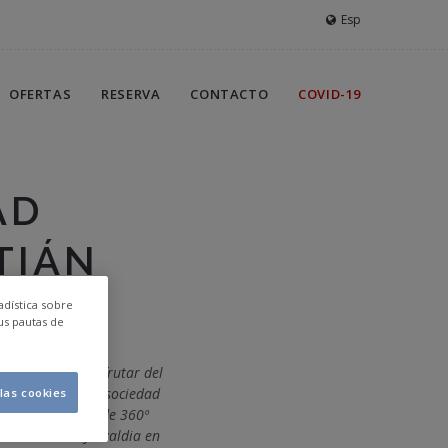
Esp
OFERTAS
RESERVA
CONTACTO
COVID-19
AD
TIÁN
adística sobre
us pautas de
lla, podemos disfrutar del
no dedicado a la sociedad
las cookies
u túnel acrílico de 360º
no como son el
Jazzaldia
en