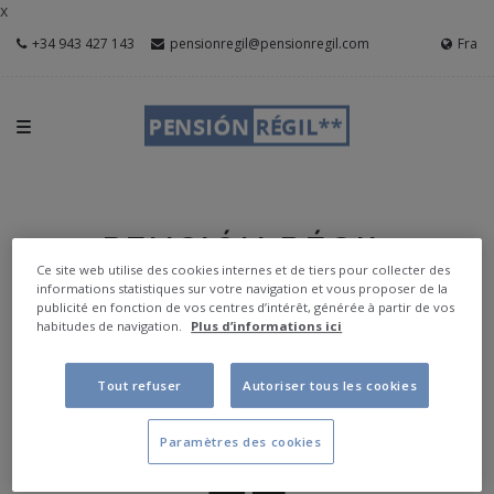
x
+34 943 427 143
pensionregil@pensionregil.com
Fra
PENSIÓN RÉGIL
Ce site web utilise des cookies internes et de tiers pour collecter des
PROMOTIONS
informations statistiques sur votre navigation et vous proposer de la
publicité en fonction de vos centres d’intérêt, générée à partir de vos
habitudes de navigation.
Plus d’informations ici
Tout refuser
Autoriser tous les cookies
Paramètres des cookies